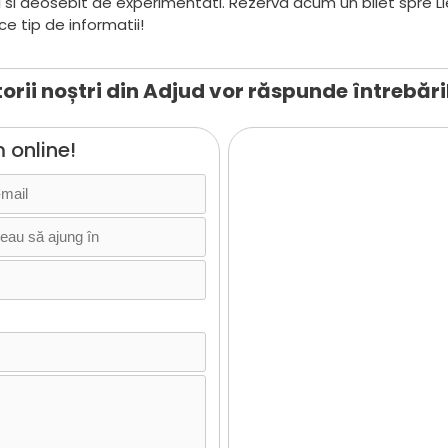
ti si deosebit de experimentati. Rezerva acum un bilet spre Li
ce tip de informatii!
orii noștri din Adjud vor răspunde întrebăril
 online!