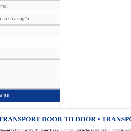
• TRANSPORT DOOR TO DOOR • TRANSP
erin Klagenfurt : pentru calatorii rapide si la timp catre o