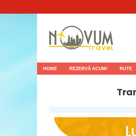
Sari
la
conținut
HOME
REZERVĂ ACUM!
RUTE
Tra