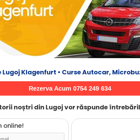
 Lugoj Klagenfurt • Curse Autocar, Microbuz
Rezerva Acum 0754 249 634
orii noștri din Lugoj vor răspunde întrebăril
 online!