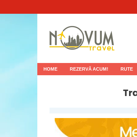
Sari
la
conținut
HOME
REZERVĂ ACUM!
RUTE
Tr