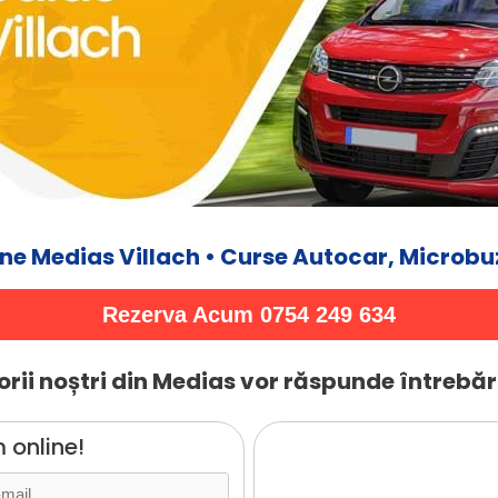
ne Medias Villach • Curse Autocar, Microbuz
Rezerva Acum 0754 249 634
rii noștri din Medias vor răspunde întrebări
 online!