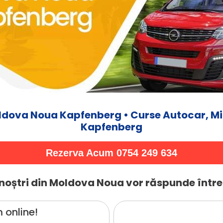
ldova Noua Kapfenberg • Curse Autocar, M
Kapfenberg
Rezerva Acum 0754 249 634
noștri din Moldova Noua vor răspunde între
 online!