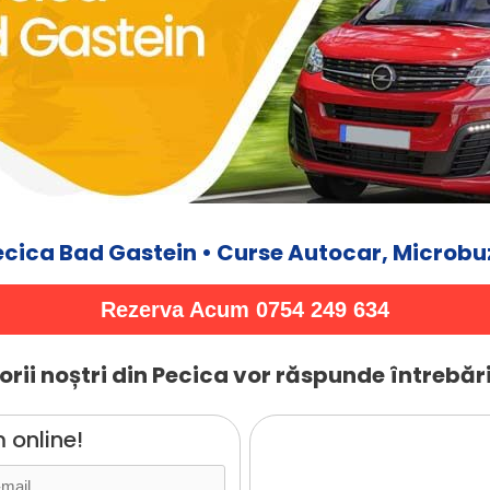
cica Bad Gastein • Curse Autocar, Microbu
Rezerva Acum 0754 249 634
rii noștri din Pecica vor răspunde întrebări
 online!