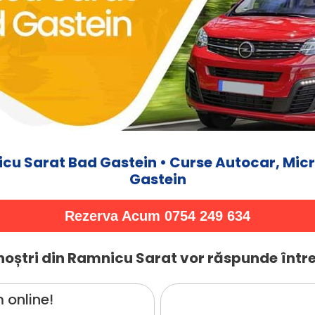
cu Sarat Bad Gastein • Curse Autocar, Mic
Gastein
Rezerva Acum 0754 249 634
noștri din Ramnicu Sarat vor răspunde între
 online!