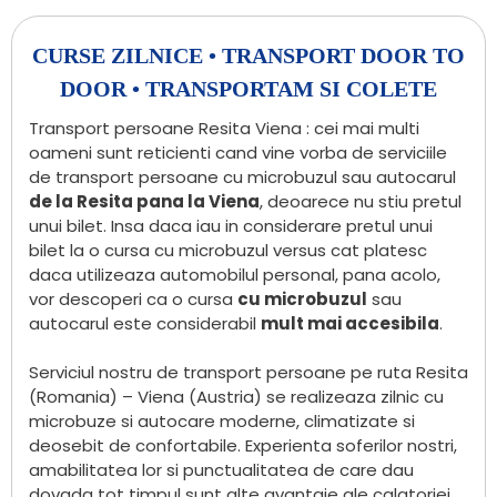
CURSE ZILNICE • TRANSPORT DOOR TO
DOOR • TRANSPORTAM SI COLETE
Transport persoane Resita Viena : cei mai multi
oameni sunt reticienti cand vine vorba de serviciile
de transport persoane cu microbuzul sau autocarul
de la Resita pana la Viena
, deoarece nu stiu pretul
unui bilet. Insa daca iau in considerare pretul unui
bilet la o cursa cu microbuzul versus cat platesc
daca utilizeaza automobilul personal, pana acolo,
vor descoperi ca o cursa
cu microbuzul
sau
autocarul este considerabil
mult mai accesibila
.
Serviciul nostru de transport persoane pe ruta Resita
(Romania) – Viena (Austria) se realizeaza zilnic cu
microbuze si autocare moderne, climatizate si
deosebit de confortabile. Experienta soferilor nostri,
amabilitatea lor si punctualitatea de care dau
dovada tot timpul sunt alte avantaje ale calatoriei