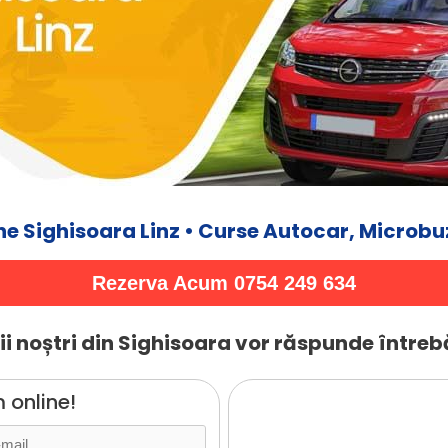
e Sighisoara Linz • Curse Autocar, Microbuz
Rezerva Acum 0754 249 634
i noștri din Sighisoara vor răspunde întrebă
 online!