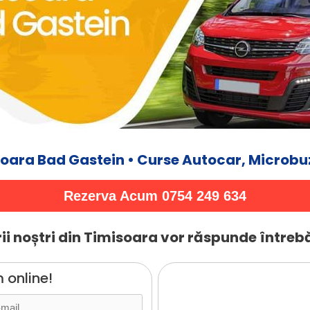
oara Bad Gastein • Curse Autocar, Microbu
Rezerva Acum 0754 249 634
i noștri din Timisoara vor răspunde întrebă
 online!